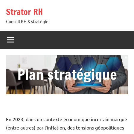
Aller
Strator RH
au
contenu
Conseil RH & stratégie
Plan stratégique
En 2023, dans un contexte économique incertain marqué
(entre autres) par l’inflation, des tensions géopolitiques