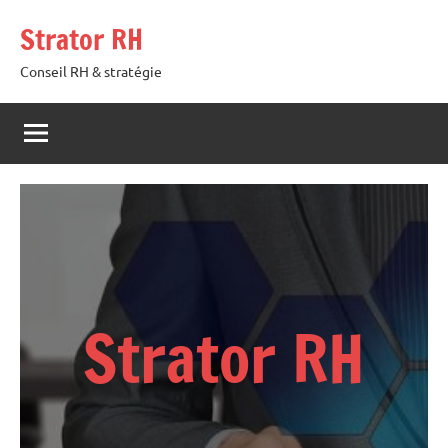
Aller
Strator RH
au
contenu
Conseil RH & stratégie
Strator RH