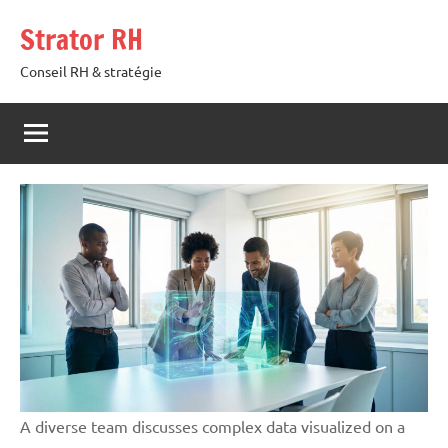
Aller
Strator RH
au
contenu
Conseil RH & stratégie
A diverse team discusses complex data visualized on a