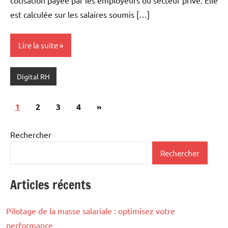
cotisation payée par les employeurs du secteur privé. Elle
est calculée sur les salaires soumis […]
Lire la suite
Digital RH
Pagination
Articles
1
2
3
4
»
des
suivants
publications
Rechercher
Rechercher
Articles récents
Pilotage de la masse salariale : optimisez votre
performance