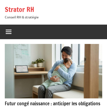
Aller
Strator RH
au
contenu
Conseil RH & stratégie
Futur congé naissance : anticiper les obligations