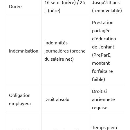
16 sem. (mère) / 25
Jusqu’à 3 ans
Durée
j. (père)
(renouvelable)
p
Prestation
partagée
d’éducation
Indemnités
de l’enfant
Indemnisation
journalières (proche
(PreParE,
s
du salaire net)
montant
(
forfaitaire
faible)
Droit si
D
Obligation
Droit absolu
ancienneté
(
employeur
requise
Temps plein