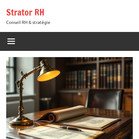
Aller
Strator RH
au
contenu
Conseil RH & stratégie