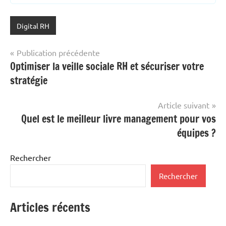
Digital RH
Navigation
Publication précédente
Optimiser la veille sociale RH et sécuriser votre
de
stratégie
l’article
Article suivant
Quel est le meilleur livre management pour vos
équipes ?
Rechercher
Rechercher
Articles récents