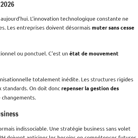
 2026
aujourd’hui. L’innovation technologique constante ne
lles. Les entreprises doivent désormais
muter sans cesse
ionnel ou ponctuel. C’est un
état de mouvement
isationnelle totalement inédite. Les structures rigides
 standards. On doit donc
repenser la gestion des
e changements.
usiness
ormais indissociable. Une stratégie business sans volet
RH doivent anticiper les besoins en compétences futures.