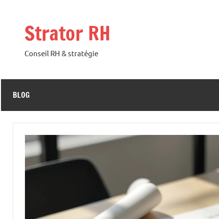
Aller
au
Strator RH
contenu
Conseil RH & stratégie
BLOG