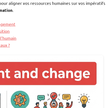
our aligner vos ressources humaines sur vos impératifs
.
rmation
angement
sition
 l’humain
taux ?