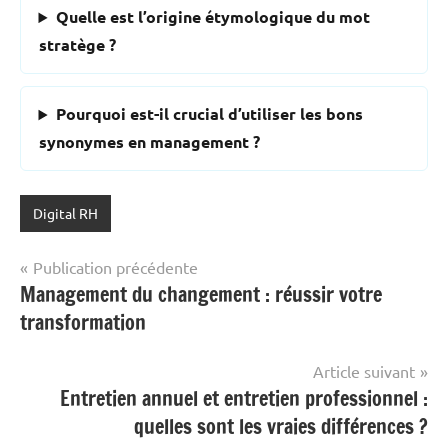
Quelle est l’origine étymologique du mot
stratège ?
Pourquoi est-il crucial d’utiliser les bons
synonymes en management ?
Digital RH
Navigation
Publication précédente
Management du changement : réussir votre
de
transformation
l’article
Article suivant
Entretien annuel et entretien professionnel :
quelles sont les vraies différences ?